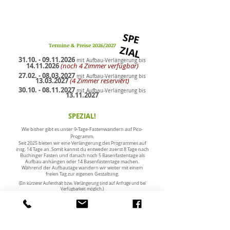
S
P
E
IA
Termine & Preise
2026/2027
Z
L
31.10.
-
09.11.2026
mit Aufbau-Verlängerung bis
14.11.2026
(noch 4 Zimmer verfügbar)
27.02. - 08.03.2027
mit Aufbau-Verlängerung bis
13.03.2027
(4 Zimmer reserviert)
30.10. - 08.11.2027
mit Aufbau-Verlängerung bis
13.11.2027
SPEZIAL!
Wie bisher gibt es unser 9-Tage-Fastenwandern auf Pico-
Programm.
Seit 2025 bieten wir eine Verlängerung des Programmes auf
insg. 14 Tage an. Somit kannst du entweder zuerst 8 Tage nach
Buchinger Fasten und danach noch 5 Basenfastentage als
Aufbau anhängen oder 14 Basenfastentage machen.
Während der Aufbautage wandern wir weiter mit einem
freien Tag zur eigenen Gestaltung.
(Ein kürzerer Aufenthalt bzw. Verlängerung sind auf Anfrage und bei
Verfügbarkeit möglich.)