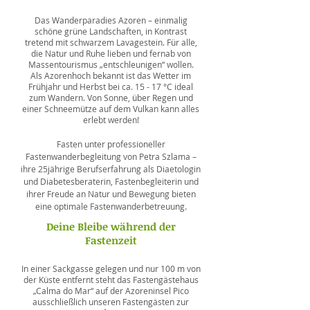
Das Wanderparadies Azoren – einmalig
schöne grüne Landschaften, in Kontrast
tretend mit schwarzem Lavagestein. Für alle,
die Natur und Ruhe lieben und fernab von
Massentourismus „entschleunigen“ wollen.
Als Azorenhoch bekannt ist das Wetter im
Frühjahr und Herbst bei ca. 15 - 17 °C ideal
zum Wandern. Von Sonne, über Regen und
einer Schneemütze auf dem Vulkan kann alles
erlebt werden!
Fasten unter professioneller
Fastenwanderbegleitung von Petra Szlama –
ihre 25jährige Berufserfahrung als Diaetologin
und Diabetesberaterin, Fastenbegleiterin und
ihrer Freude an Natur und Bewegung bieten
.
eine optimale Fastenwanderbetreuung
Deine Bleibe während der
Fastenzeit
In einer Sackgasse gelegen und nur 100 m von
der Küste entfernt steht das Fastengästehaus
„Calma do Mar“ auf der Azoreninsel Pico
ausschließlich unseren Fastengästen zur