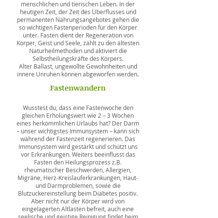
menschlichen und tierischen Leben. In der
heutigen Zeit, der Zeit des Überflusses und
permanenten Nahrungsangebotes gehen die
so wichtigen Fastenperioden für den Körper
unter. Fasten dient der Regeneration von
Körper, Geist und Seele, zählt zu den ältesten
Naturheilmethoden und aktiviert die
Selbstheilungskräfte des Körpers.
Alter Ballast, ungewollte Gewohnheiten und
innere Unruhen können abgeworfen werden.
Fastenwandern
Wusstest du, dass eine Fastenwoche den
gleichen Erholungswert wie 2 – 3 Wochen
eines herkömmlichen Urlaubs hat? Der Darm
– unser wichtigstes Immunsystem – kann sich
während der Fastenzeit regenerieren. Das
Immunsystem wird gestärkt und schützt uns
vor Erkrankungen. Weiters beeinflusst das
Fasten den Heilungsprozess z.B.
rheumatischer Beschwerden, Allergien,
Migräne, Herz-Kreislauferkrankungen, Haut-
und Darmproblemen, sowie die
Blutzuckereinstellung beim Diabetes positiv.
Aber nicht nur der Körper wird von
eingelagerten Altlasten befreit, auch eine
seelische und geistige Reinigung findet beim