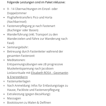
Folgende Leistungen sind im Paket inklusive:
9 - 14 Übernachtungen im Einzel- oder
Doppelzimmer
Flughafentransfers Pico und Horta
(Nachbarinsel)
Fastenverpflegung je nach Fastenart
(Buchinger oder Basen)
Wanderführung (inkl. Transport zu den
Wanderzielen und Fähre zur Wanderung nach
Faial)
Seminargebühr:
Betreuung durch Fastenleiter während der
gesamten Fastenzeit
Meditationen:
Entspannungsübungen wie zB progressive
Muskelentspannung nach Jacobsen
Loslassrituale mit
Elisabeth ROSA - Geomantin
& Energetikerin
Fastenunterlagen
Nach Anmeldung: Infos für Entlastungstage zu
Hause, Packliste und Fastenverpflegung
Extraleistung (gegen Bezahlung):
Massagen
Bootstouren zu Walen & Delfinen