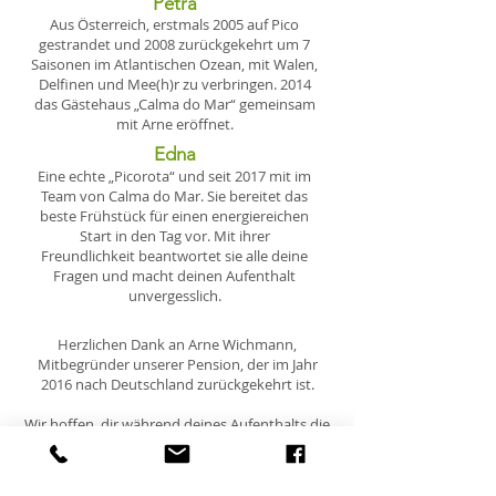
Petra
Aus Österreich, erstmals 2005 auf Pico
gestrandet und 2008 zurückgekehrt um 7
Saisonen im Atlantischen Ozean, mit Walen,
Delfinen und Mee(h)r zu verbringen. 2014
das Gästehaus „Calma do Mar“ gemeinsam
mit Arne eröffnet.
Edna
Eine echte „Picorota“ und seit 2017 mit im
Team von Calma do Mar. Sie bereitet das
beste Frühstück für einen energiereichen
Start in den Tag vor. Mit ihrer
Freundlichkeit beantwortet sie alle deine
Fragen und macht deinen Aufenthalt
unvergesslich.
Herzlichen Dank an Arne Wichmann,
Mitbegründer unserer Pension, der im Jahr
2016 nach Deutschland zurückgekehrt ist.
Wir hoffen, dir während deines Aufenthalts die
gleiche Magie der Insel näher zu bringen!