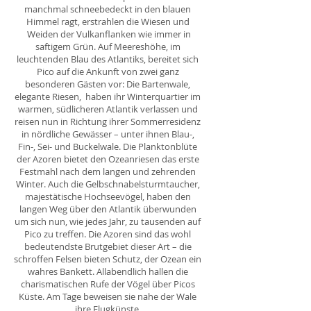
manchmal schneebedeckt in den blauen
Himmel ragt, erstrahlen die Wiesen und
Weiden der Vulkanflanken wie immer in
saftigem Grün. Auf Meereshöhe, im
leuchtenden Blau des Atlantiks, bereitet sich
Pico auf die Ankunft von zwei ganz
besonderen Gästen vor: Die Bartenwale,
elegante Riesen, haben ihr Winterquartier im
warmen, südlicheren Atlantik verlassen und
reisen nun in Richtung ihrer Sommerresidenz
in nördliche Gewässer – unter ihnen Blau-,
Fin-, Sei- und Buckelwale. Die Planktonblüte
der Azoren bietet den Ozeanriesen das erste
Festmahl nach dem langen und zehrenden
Winter. Auch die Gelbschnabelsturmtaucher,
majestätische Hochseevögel, haben den
langen Weg über den Atlantik überwunden
um sich nun, wie jedes Jahr, zu tausenden auf
Pico zu treffen. Die Azoren sind das wohl
bedeutendste Brutgebiet dieser Art – die
schroffen Felsen bieten Schutz, der Ozean ein
wahres Bankett. Allabendlich hallen die
charismatischen Rufe der Vögel über Picos
Küste. Am Tage beweisen sie nahe der Wale
ihre Flugkünste.