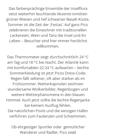
Das farbenprächtige Ensemble der Inselflora
setzt weiterhin leuchtende Akzente inmitten
grüner Wiesen und tief schwarzer Basalt-Küste.
Sommer ist die Zeit der ‚Festas’. Auf ganz Pico
zelebrieren die Einwohner mit traditionellen
Leckereien, Wein und Tanz die Insel und ihr
Leben – Besucher sind hier immer herzlichst
willkommen.
Das Thermometer zeigt durchschnittlich 24 °C
am Tag und 18 °C bei Nacht. Der Atlantik kann
mit komfortablen 22-24 °C aufwarten – leichte
Sommerkleidung ist jetzt Picos Dress-Code.
Regen fällt seltener, oft aber stärker als im
Frühsommer. Wetterkapriolen zeichnen
wundersame Wolkenbilder, Regenbogen und
weitere Wetterphänomene in den blauen
Himmel. Auch jetzt sollte die leichte Regenjacke
bei keinem Ausflug fehlen.
Die natürlichen Pools und die winzigen Häfen
verführen zum Faulenzen und Schwimmen.
Ob ehrgeiziger Sportler oder gemütlicher
Wanderer und Radler, Pico zeigt