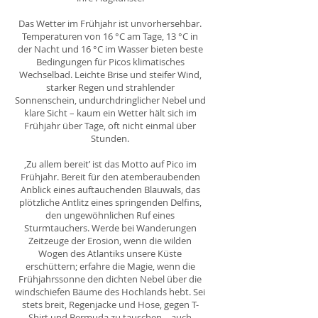
Das Wetter im Frühjahr ist unvorhersehbar.
Temperaturen von 16 °C am Tage, 13 °C in
der Nacht und 16 °C im Wasser bieten beste
Bedingungen für Picos klimatisches
Wechselbad. Leichte Brise und steifer Wind,
starker Regen und strahlender
Sonnenschein, undurchdringlicher Nebel und
klare Sicht – kaum ein Wetter hält sich im
Frühjahr über Tage, oft nicht einmal über
Stunden.
‚Zu allem bereit’ ist das Motto auf Pico im
Frühjahr. Bereit für den atemberaubenden
Anblick eines auftauchenden Blauwals, das
plötzliche Antlitz eines springenden Delfins,
den ungewöhnlichen Ruf eines
Sturmtauchers. Werde bei Wanderungen
Zeitzeuge der Erosion, wenn die wilden
Wogen des Atlantiks unsere Küste
erschüttern; erfahre die Magie, wenn die
Frühjahrssonne den dichten Nebel über die
windschiefen Bäume des Hochlands hebt. Sei
stets breit, Regenjacke und Hose, gegen T-
Shirt und Bermuda zu tauschen – auch