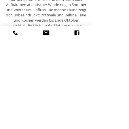
Aufbäumen atlantischer Winde ringen Sommer
und Winter um Einfluss. Die marine Fauna zeigt
sich unbeeindruckt: Pottwale und Delfine, Haie
und Rochen werden bis Ende Oktober
gesichtet, die küstennahe Unterwasserwelt
bleibt auch im Winter spannend. Nur an
manchen Tagen versperren Seegang und Wind
den Zugang zur See und lassen landwärts
gerichtete Aktivitäten einfacher erscheinen.
An Land testet die neue Generation der
Gelbschnabelsturmtaucher zaghaft ihre Flügel
und die schroffen Felsen der Nordküste laden
ein, die Kraft des anrollenden Ozeans zu
bestaunen.
Die 20-18 °C warmen Wogen des Atlantiks
sorgen auch an Land für Temperaturen von
20–17 °C. Regen fällt häufiger als in den
vergangenen Monaten, doch Sonnentage und
Stunden sind noch immer keine Seltenheit. Die
sprichwörtlichen ‚4-Jahreszeiten am Tag’ sind
nun die Regel und mehrschichtige Kleidung die
beste Vorbereitung auf die häufigen Wechsel.