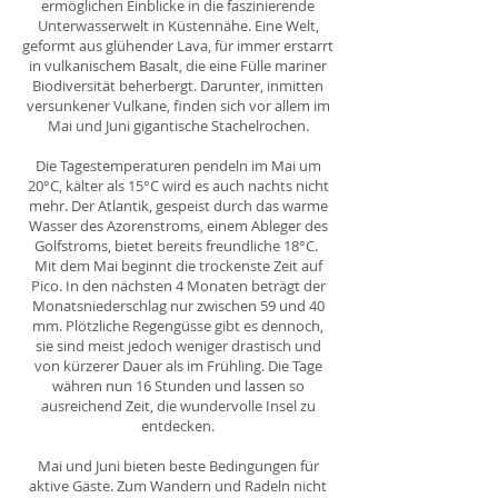
ermöglichen Einblicke in die faszinierende
Unterwasserwelt in Küstennähe. Eine Welt,
geformt aus glühender Lava, für immer erstarrt
in vulkanischem Basalt, die eine Fülle mariner
Biodiversität beherbergt. Darunter, inmitten
versunkener Vulkane, finden sich vor allem im
Mai und Juni gigantische Stachelrochen.
Die Tagestemperaturen pendeln im Mai um
20°C, kälter als 15°C wird es auch nachts nicht
mehr. Der Atlantik, gespeist durch das warme
Wasser des Azorenstroms, einem Ableger des
Golfstroms, bietet bereits freundliche 18°C.
Mit dem Mai beginnt die trockenste Zeit auf
Pico. In den nächsten 4 Monaten beträgt der
Monatsniederschlag nur zwischen 59 und 40
mm. Plötzliche Regengüsse gibt es dennoch,
sie sind meist jedoch weniger drastisch und
von kürzerer Dauer als im Frühling. Die Tage
währen nun 16 Stunden und lassen so
ausreichend Zeit, die wundervolle Insel zu
entdecken.
Mai und Juni bieten beste Bedingungen für
aktive Gäste. Zum Wandern und Radeln nicht